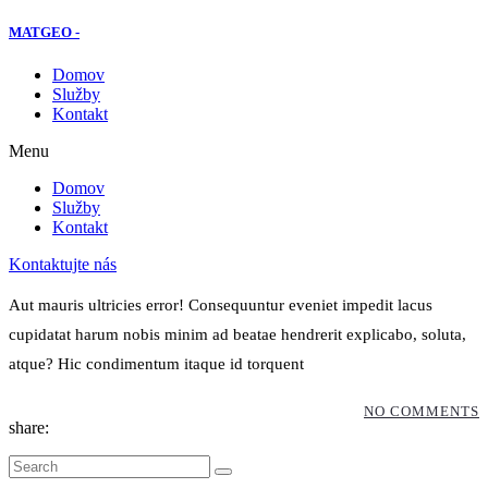
MATGEO -
Domov
Služby
Kontakt
Menu
Domov
Služby
Kontakt
Kontaktujte nás
Aut mauris ultricies error! Consequuntur eveniet impedit lacus
cupidatat harum nobis minim ad beatae hendrerit explicabo, soluta,
atque? Hic condimentum itaque id torquent
NO COMMENTS
share: