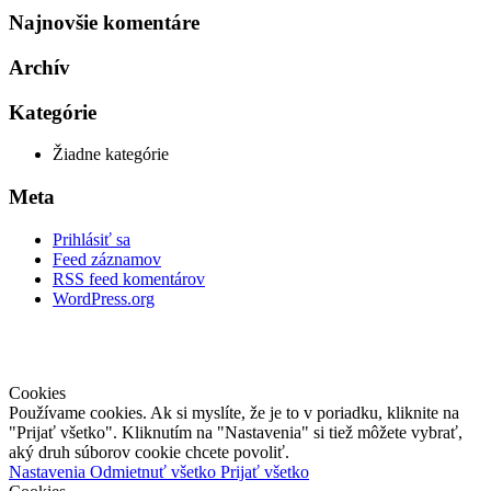
Najnovšie komentáre
Archív
Kategórie
Žiadne kategórie
Meta
Prihlásiť sa
Feed záznamov
RSS feed komentárov
WordPress.org
DOMOV
|
SLUŽBY
| MAPA |
KONTAKT
|
Ochrana osobných
údajov
Cookies
Používame cookies. Ak si myslíte, že je to v poriadku, kliknite na
"Prijať všetko". Kliknutím na "Nastavenia" si tiež môžete vybrať,
aký druh súborov cookie chcete povoliť.
Nastavenia
Odmietnuť všetko
Prijať všetko