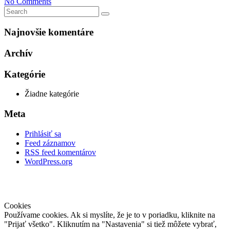
No Comments
Najnovšie komentáre
Archív
Kategórie
Žiadne kategórie
Meta
Prihlásiť sa
Feed záznamov
RSS feed komentárov
WordPress.org
DOMOV
|
SLUŽBY
| MAPA |
KONTAKT
|
Ochrana osobných
údajov
Cookies
Používame cookies. Ak si myslíte, že je to v poriadku, kliknite na
"Prijať všetko". Kliknutím na "Nastavenia" si tiež môžete vybrať,